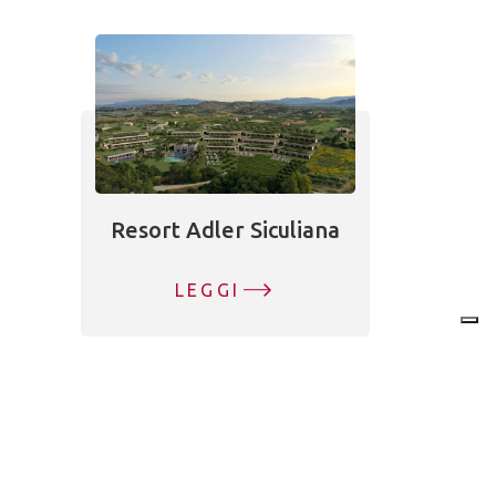
Resort Adler Siculiana
LEGGI